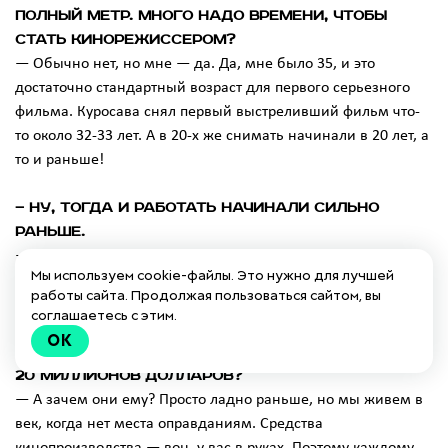
полный метр. Много надо времени, чтобы
стать кинорежиссером?
— Обычно нет, но мне — да. Да, мне было 35, и это
достаточно стандартный возраст для первого серьезного
фильма. Куросава снял первый выстреливший фильм что-
то около 32-33 лет. А в 20-х же снимать начинали в 20 лет, а
то и раньше!
— Ну, тогда и работать начинали сильно
раньше.
— Да, вот засранцы! Ну а вот Бунюэль снял первый фильм
Мы используем cookie-файлы. Это нужно для лучшей
в 48. И что?
работы сайта. Продолжая пользоваться сайтом, вы
соглашаетесь с этим.
— А поставим вопрос иначе. Сможет ли 20-
OK
летний справиться с бюджетом, допустим, в
20 миллионов долларов?
— А зачем они ему? Просто ладно раньше, но мы живем в
век, когда нет места оправданиям. Средства
кинопроизводства — вон, у вас в руках. Поэтому каждому,