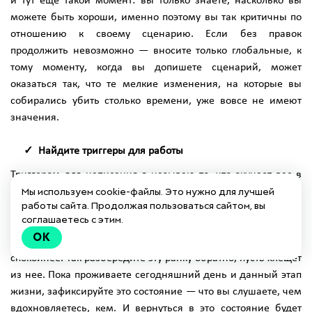
и тут еще такой момент: вы только знаете, насколько вы
можете быть хороши, именно поэтому вы так критичны по
отношению к своему сценарию. Если без правок
продолжить невозможно — вносите только глобальные, к
тому моменту, когда вы допишете сценарий, может
оказаться так, что те мелкие изменения, на которые вы
собирались убить столько времени, уже вовсе не имеют
значения.
Найдите триггеры для работы
Триггером для написания я называю то, что окунает вас в
Мы используем cookie-файлы. Это нужно для лучшей
ушедшее настроение — запахи, музыка, время года,
работы сайта. Продолжая пользоваться сайтом, вы
обстановка, место и далее по списку. Проблема может быть
соглашаетесь с этим.
до конца не пережита вами, но наш мозг устроен так, что с
OK
течением времени мы начинаем относиться ко всему
спокойнее. Так разбередите эту ранку обратно, пусть хлещет
из нее. Пока проживаете сегодняшний день и данный этап
жизни, зафиксируйте это состояние — что вы слушаете, чем
вдохновляетесь, кем. И вернуться в это состояние будет