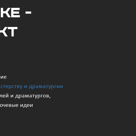
еке -
кт
шие
стерству и драматургии
елей и драматургов,
лючевые идеи