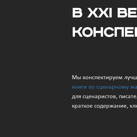
в XXI в
конспе
Мы конспектируем луч
книги по сценарному ма
для сценаристов, писат
краткое содержание, к