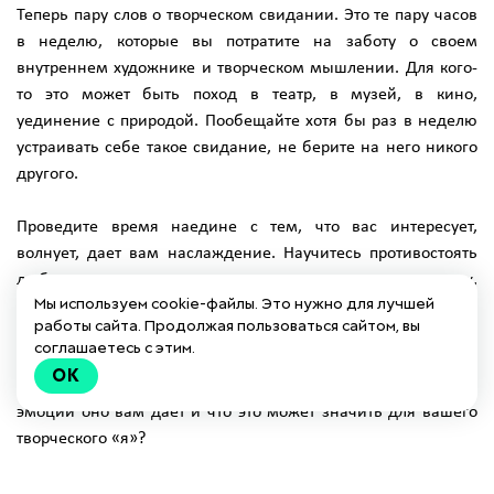
Теперь пару слов о творческом свидании. Это те пару часов
в неделю, которые вы потратите на заботу о своем
внутреннем художнике и творческом мышлении. Для кого-
то это может быть поход в театр, в музей, в кино,
уединение с природой. Пообещайте хотя бы раз в неделю
устраивать себе такое свидание, не берите на него никого
другого.
Проведите время наедине с тем, что вас интересует,
волнует, дает вам наслаждение. Научитесь противостоять
любым возможным вторжением, никаких отговорок,
Мы используем cookie-файлы. Это нужно для лучшей
подумайте о своем внутреннем ребенке и художнике. Пару
работы сайта. Продолжая пользоваться сайтом, вы
часов в неделю вы точно сможете ему уделить.
соглашаетесь с этим.
OK
Идите дальше – анализируйте каждое свидание. Какие
эмоции оно вам дает и что это может значить для вашего
творческого «я»?