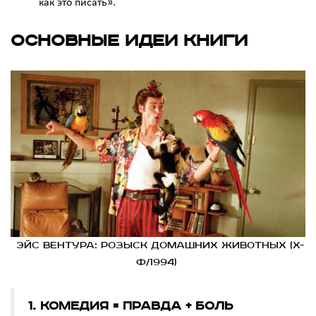
как это писать».
Основные идеи книги
Эйс Вентура: Розыск домашних животных (х-
ф/1994)
1. Комедия = правда + боль