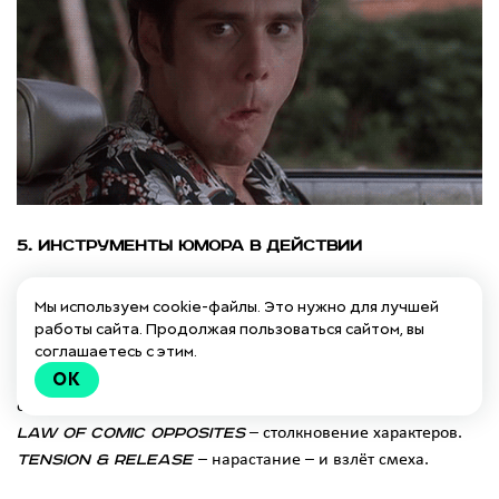
5. Инструменты юмора в действии
Clash of context (столкновение контекста)
–
Мы используем cookie-файлы. Это нужно для лучшей
несочетаемые вещи в одном месте: например, робот в
работы сайта. Продолжая пользоваться сайтом, вы
соглашаетесь с этим.
монастыре.
OK
Wildly inappropriate response
– дико неуместный
ответ.
Law of comic opposites
– столкновение характеров.
Tension & release
– нарастание – и взлёт смеха.