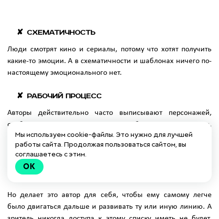
Схематичность
Люди смотрят кино и сериалы, потому что хотят получить
какие-то эмоции. А в схематичности и шаблонах ничего по-
настоящему эмоционального нет.
Рабочий процесс
Авторы действительно часто выписывают персонажей,
особенно если их много или они работают над сериалом,
Мы используем cookie-файлы. Это нужно для лучшей
создавая список с двумя-тремя основными
работы сайта. Продолжая пользоваться сайтом, вы
характеристиками, которые о персонаже дадут какое-то
соглашаетесь с этим.
представление. Называется такой список - библия
OK
персонажей.
Но делает это автор для себя, чтобы ему самому легче
было двигаться дальше и развивать ту или иную линию. А
зритель никогда доступа к этому списку иметь не будет,