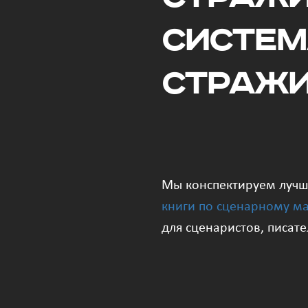
Систе
Страж
Мы конспектируем луч
книги по сценарному ма
для сценаристов, писат