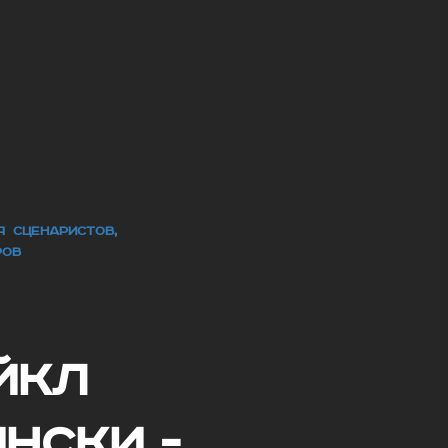
ЛЯ СЦЕНАРИСТОВ,
РОВ
йкл
нски -