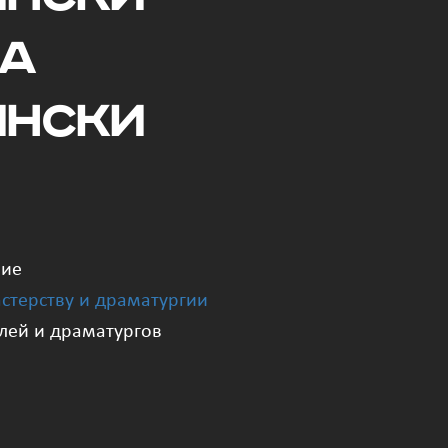
ма
ински
шие
стерству и драматургии
елей и драматургов