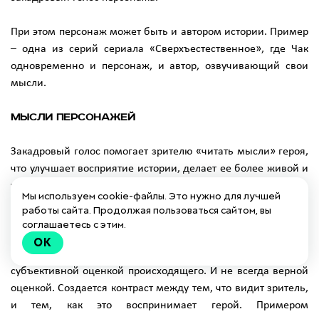
При этом персонаж может быть и автором истории. Пример
– одна из серий сериала «Сверхъестественное», где Чак
одновременно и персонаж, и автор, озвучивающий свои
мысли.
Мысли персонажей
Закадровый голос помогает зрителю «читать мысли» героя,
что улучшает восприятие истории, делает ее более живой и
увлекательной. Как и в случае с голосом персонажа,
Мы используем cookie-файлы. Это нужно для лучшей
озвучивание мыслей может стать базой сценария.
работы сайта. Продолжая пользоваться сайтом, вы
соглашаетесь с этим.
Ненадежный рассказчик
OK
Тот же самый закадровый голос персонажа, но со своей,
субъективной оценкой происходящего. И не всегда верной
оценкой. Создается контраст между тем, что видит зритель,
и тем, как это воспринимает герой. Примером