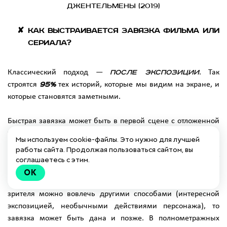
Джентельмены (2019)
Как выстраивается завязка фильма или
сериала?
Классический подход —
после экспозиции
. Так
строятся
95%
тех историй, которые мы видим на экране, и
которые становятся заметными.
Быстрая завязка может быть в первой сцене с отложенной
экспозицией.
Мы используем cookie-файлы. Это нужно для лучшей
работы сайта. Продолжая пользоваться сайтом, вы
В телевизионных сериалах лучше, если завязка происходит
соглашаетесь с этим.
как можно быстрее — ведь это отличный инструмент для
OK
вовлечения зрителя в происходящее на экране. Если
зрителя можно вовлечь другими способами (интересной
экспозицией, необычными действиями персонажа), то
завязка может быть дана и позже. В полнометражных