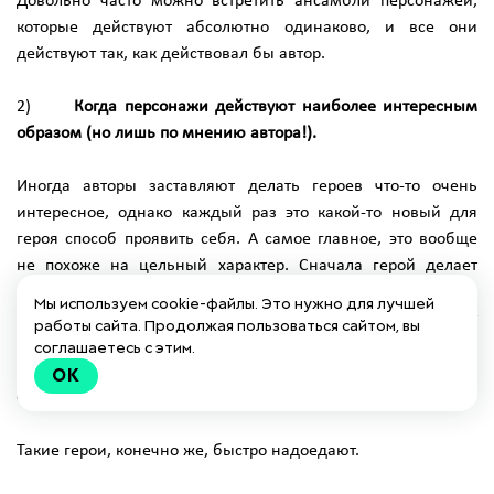
Довольно часто можно встретить ансамбли персонажей,
которые действуют абсолютно одинаково, и все они
действуют так, как действовал бы автор.
2)
Когда персонажи действуют наиболее интересным
образом (но лишь по мнению автора!).
Иногда авторы заставляют делать героев что-то очень
интересное, однако каждый раз это какой-то новый для
героя способ проявить себя. А самое главное, это вообще
не похоже на цельный характер. Сначала герой делает
одно, затем что-то абсолютно противоречащее, потом что-
Мы используем cookie-файлы. Это нужно для лучшей
то разрушающее все предыдущие связи и т. д. Не возникает
работы сайта. Продолжая пользоваться сайтом, вы
ощущения единого характера, и, по сути, это такой "герой-
соглашаетесь с этим.
функция". Герой, которого просто двигают, чтобы он делал
OK
что-то, скажем так, кинематографичное.
Такие герои, конечно же, быстро надоедают.