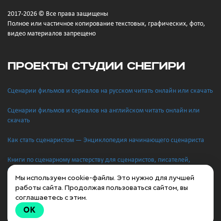
2017-2026 © Все права защищены
Полное или частичное копирование текстовых, графических, фото,
видео материалов запрещено
проекты студии снегири
Сценарии фильмов и сериалов на русском читать онлайн или скачать
Сценарии фильмов и сериалов на английском читать онлайн или
скачать
Как стать сценаристом — Энциклопедия начинающего сценариста
Книги по сценарному мастерству для сценаристов, писателей,
режиссеров
Мы используем cookie-файлы. Это нужно для лучшей
работы сайта. Продолжая пользоваться сайтом, вы
Вакансии, конкурсы, питчинги и гранты для сценаристов
соглашаетесь с этим.
OK
Контакты кинокомпаний, киностудий, телеканалов и продюсеров —
Куда отправить свой сценарий